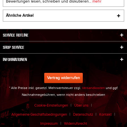
Bewertungen lesen, schreiben und diskutieren...
mehr
Ähnliche Artikel
SERVICE HOTLINE
SHOP SERVICE
INFORMATIONEN
Vertrag widerrufen
* Alle Preise inkl. gesetzl. Mehrwertsteuer zzgl.
Versandkosten
und ggf.
Nachnahmegebühren, wenn nicht anders beschrieben
Cookie-Einstellungen
Über uns
Allgemeine Geschäftsbedingungen
Datenschutz
Kontakt
Impressum
Widerrufsrecht